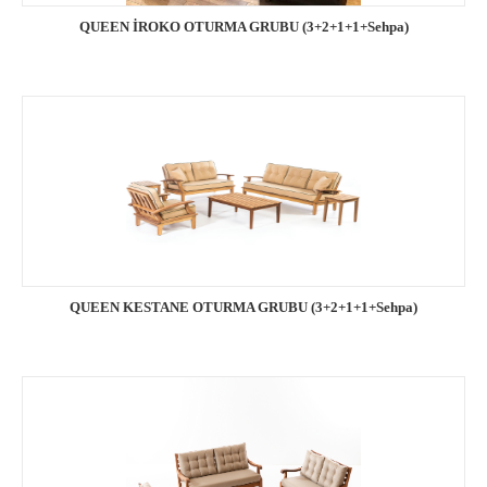
QUEEN İROKO OTURMA GRUBU (3+2+1+1+Sehpa)
QUEEN KESTANE OTURMA GRUBU (3+2+1+1+Sehpa)