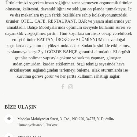
Ürünlerimizi seçerken insan sağlığına zarar vermeyen ergonomik ürünler
olmasını, kalitesini, dayanıklılığını ve şıklığını ön planda tutmaktayız. İç
ve dış mekanlara uygun farklı özelliklere sahip koleksiyonumuzdaki
ürünler, OTEL, CAFE, RESTAURANT, BAR ve yaşam alanlarında yer
almaktadır. Bahçe Mobilyalarında optimum seviyede kullanım süresi ve
dayanıklık vazgeçilmez şarttır. Tüm koşullara sorunsuz cevap verebilecek
en iyi ürünler RATTAN, İROKO ve ALÜMİNYUM'dur ve doğal
koşullarda dayanımı en yüksek noktadadır. Sudan kesinlikle etkilenmez,
paslanmaya karşı 2 yıl GÖZDE BAHÇE garantisi altındadır. El örgüsü
gruplar polimer yapısıyla çökme ve sarkma yapmaz, güneşten,
sudan,çamurdan, kardan etkilenmez, örgü tekniği sayesinde hava
sirkülasyonu sağlandığından terlemeyi önleme, ıslak oturumlarda ise
kurutma görevi görür ve her şartta kullanım rahatlığı sağlar.
BIZE ULAŞIN
Modoko Mobilyacılar Sitesi, 3. Cad., NO:220, 34775, Y. Dudullu-
Ümraniye/İstanbul, Türkiye